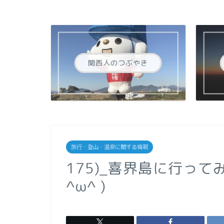
関西人のつぶやき
旅行・登山・温泉に関する情報
175)_喜界島に行っ
^ω^ )