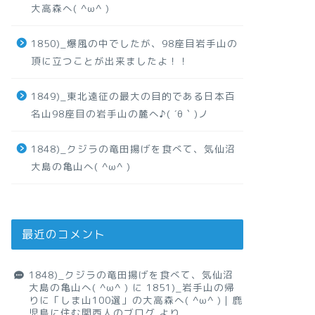
大高森へ( ^ω^ )
1850)_爆風の中でしたが、98座目岩手山の
頂に立つことが出来ましたよ！！
1849)_東北遠征の最大の目的である日本百
名山98座目の岩手山の麓へ♪( ´θ｀)ノ
1848)_クジラの竜田揚げを食べて、気仙沼
大島の亀山へ( ^ω^ )
最近のコメント
1848)_クジラの竜田揚げを食べて、気仙沼
大島の亀山へ( ^ω^ )
に
1851)_岩手山の帰
りに「しま山100選」の大高森へ( ^ω^ )｜鹿
児島に住む関西人のブログ
より