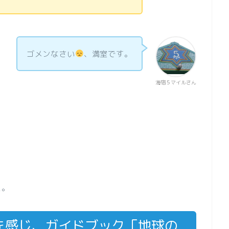
ゴメンなさい
、満室です。
海宿５マイルさん
た。
を感じ、ガイドブック「地球の