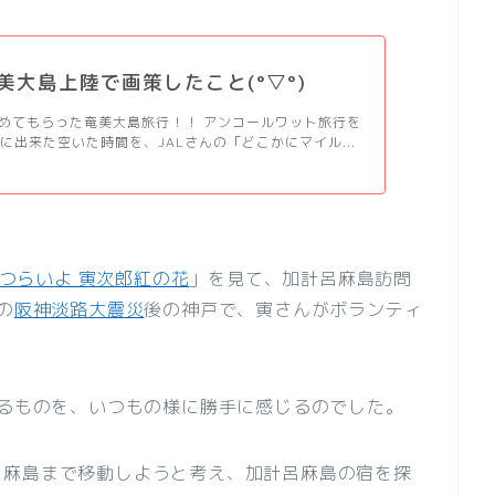
奄美大島上陸で画策したこと(°▽°)
決めてもらった奄美大島旅行！！ アンコールワット旅行を
に出来た空いた時間を、JALさんの「どこかにマイル...
つらいよ 寅次郎紅の花
」を見て、加計呂麻島訪問
の
阪神淡路大震災
後の神戸で、寅さんがボランティ
がるものを、いつもの様に勝手に感じるのでした。
呂麻島まで移動しようと考え、加計呂麻島の宿を探