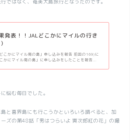
旅行ではなく、奄美大島旅行となったのです。
_結果発表！！JALどこかにマイルの行き
 )
「どこかにマイル南の島」申し込みを報告 前回の169)に
どこかにマイル南の島」に申し込みをしたことを報告...
みに悩む毎日でした。
麻島と喜界島にも行こうかといろいろ調べると、加
ーズの第48話「男はつらいよ 寅次郎紅の花」の撮