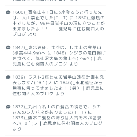
1600)_百名山を1日に3座登ろうと行った先
は、入山禁止でした(T . T)
に
1850)_爆風の
中でしたが、98座目岩手山の頂に立つことが
出来ましたよ！！ ｜鹿児島に住む関西人の
ブログ
より
1847)_東北遠征。まずは、しま山の金華山
(標高444.9m)へ
に
1848)_クジラの竜田揚げ
を食べて、気仙沼大島の亀山へ( ^ω^ )｜鹿
児島に住む関西人のブログ
より
1839)_ラスト2座となる岩手山遠征計画を発
表します♪( ´θ｀)ノ
に
1846)_東北遠征から
無事に帰ってきましたよ！（笑）｜鹿児島に
住む関西人のブログ
より
1832)_九州百名山の白髪岳の頂きで、シカ
さんのシカバネがありました(T . T)
に
1833)_熊本白髪岳の帰りは人吉おおが温泉
へ♪( ´θ｀)ノ｜鹿児島に住む関西人のブログ
より