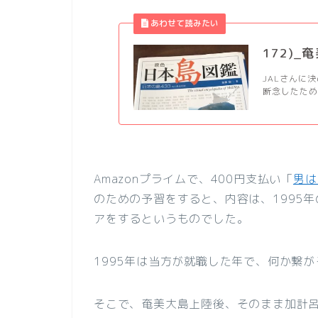
172)_
JALさんに
断念したため
Amazonプライムで、400円支払い「
男は
のための予習をすると、内容は、1995年
アをするというものでした。
1995年は当方が就職した年で、何か繋
そこで、奄美大島上陸後、そのまま加計