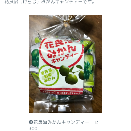
花良治（けらじ）みかんキャンディーです。
❽花良治みかんキャンディー ＠
300