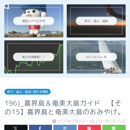
関西人のつぶやき
旅行・登山・温泉
株のお得情報！？
ﾖｯﾄTide Over号
旅行・登山・温泉に関する情報
196)_喜界島＆奄美大島ガイド 【そ
の15】喜界島と奄美大島のおみやげ。
2020年3月3日
/
2021年5月25日