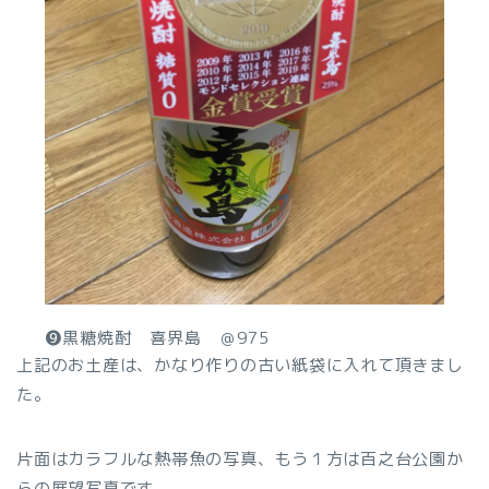
❾黒糖焼酎 喜界島 ＠975
上記のお土産は、かなり作りの古い紙袋に入れて頂きまし
た。
片面はカラフルな熱帯魚の写真、もう１方は百之台公園か
らの展望写真です。