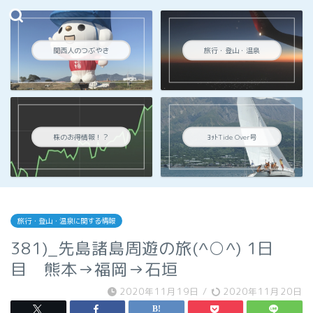
関西人のつぶやき
旅行・登山・温泉
株のお得情報！？
ﾖｯﾄTide Over号
旅行・登山・温泉に関する情報
381)_先島諸島周遊の旅(^○^) 1日
目 熊本→福岡→石垣
2020年11月19日
/
2020年11月20日