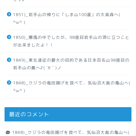
1851)_岩手山の帰りに「しま山100選」の大高森へ(
^ω^ )
1850)_爆風の中でしたが、98座目岩手山の頂に立つこと
が出来ましたよ！！
1849)_東北遠征の最大の目的である日本百名山98座目の
岩手山の麓へ♪( ´θ｀)ノ
1848)_クジラの竜田揚げを食べて、気仙沼大島の亀山へ(
^ω^ )
最近のコメント
1848)_クジラの竜田揚げを食べて、気仙沼大島の亀山へ(