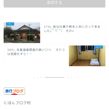
379)_急な仕事で熊本人吉に行って来ま
した(￣▽￣) その2
383)_先島諸島周遊の旅(^○^) ネドコ
は民宿もすら！！
にほんブログ村