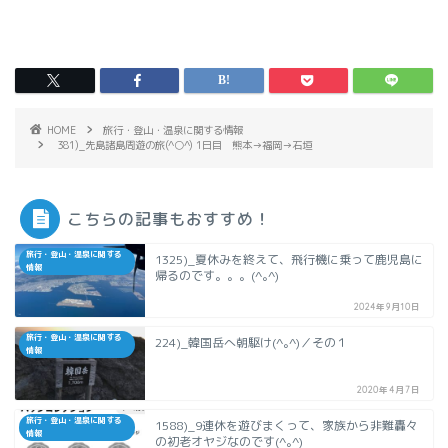
HOME
旅行・登山・温泉に関する情報
381)_先島諸島周遊の旅(^○^) 1日目 熊本→福岡→石垣
こちらの記事もおすすめ！
旅行・登山・温泉に関する
1325)_夏休みを終えて、飛行機に乗って鹿児島に
情報
帰るのです。。。(^｡^)
2024年9月10日
旅行・登山・温泉に関する
224)_韓国岳へ朝駆け(^｡^)／その１
情報
2020年4月7日
旅行・登山・温泉に関する
1588)_9連休を遊びまくって、家族から非難轟々
情報
の初老オヤジなのです(^｡^)