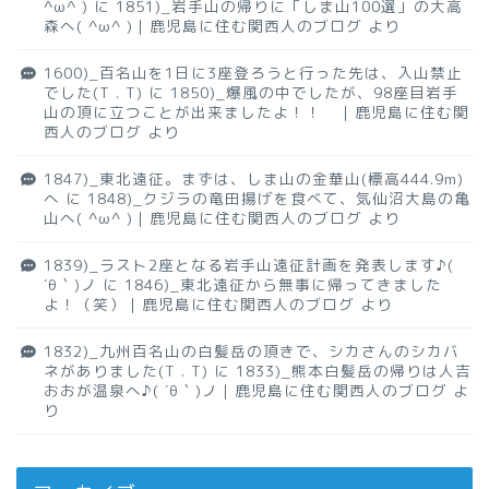
^ω^ )
に
1851)_岩手山の帰りに「しま山100選」の大高
森へ( ^ω^ )｜鹿児島に住む関西人のブログ
より
1600)_百名山を1日に3座登ろうと行った先は、入山禁止
でした(T . T)
に
1850)_爆風の中でしたが、98座目岩手
山の頂に立つことが出来ましたよ！！ ｜鹿児島に住む関
西人のブログ
より
1847)_東北遠征。まずは、しま山の金華山(標高444.9m)
へ
に
1848)_クジラの竜田揚げを食べて、気仙沼大島の亀
山へ( ^ω^ )｜鹿児島に住む関西人のブログ
より
1839)_ラスト2座となる岩手山遠征計画を発表します♪(
´θ｀)ノ
に
1846)_東北遠征から無事に帰ってきました
よ！（笑）｜鹿児島に住む関西人のブログ
より
1832)_九州百名山の白髪岳の頂きで、シカさんのシカバ
ネがありました(T . T)
に
1833)_熊本白髪岳の帰りは人吉
おおが温泉へ♪( ´θ｀)ノ｜鹿児島に住む関西人のブログ
よ
り