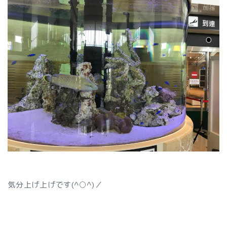
気分上げ上げです(^○^)／