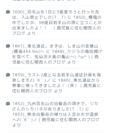
1600)_百名山を1日に3座登ろうと行った先
は、入山禁止でした(T . T)
に
1850)_爆風の
中でしたが、98座目岩手山の頂に立つことが
出来ましたよ！！ ｜鹿児島に住む関西人の
ブログ
より
1847)_東北遠征。まずは、しま山の金華山
(標高444.9m)へ
に
1848)_クジラの竜田揚げ
を食べて、気仙沼大島の亀山へ( ^ω^ )｜鹿
児島に住む関西人のブログ
より
1839)_ラスト2座となる岩手山遠征計画を発
表します♪( ´θ｀)ノ
に
1846)_東北遠征から
無事に帰ってきましたよ！（笑）｜鹿児島に
住む関西人のブログ
より
1832)_九州百名山の白髪岳の頂きで、シカ
さんのシカバネがありました(T . T)
に
1833)_熊本白髪岳の帰りは人吉おおが温泉
へ♪( ´θ｀)ノ｜鹿児島に住む関西人のブログ
より