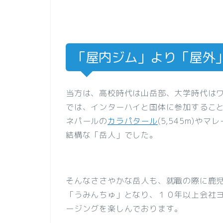
「屋内ジム」より「屋外
当方は、高校時代は山岳部、大学時代は
では、インターハイと国体に参加するこ
ネパールの
カラパタール
(5,545m)やマ
結構な「岳人」でした。
そんなささやかな岳人も、就職の際に鹿
「うみんちゅ」となり、１０年以上会社
ージングを楽しんでおります。