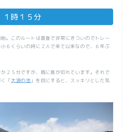
１１時１５分
開始。このルートは直登で非常にきついのでトレー
が小６くらいの時に２人で来て以来なので、６年ぶ
ずか２５分ですが、既に息が切れています。それで
輝く「
大浪の池
」を目にすると、スッキリとした気