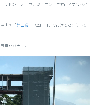
「N-BOXくん」で、途中コンビニで山頂で食べる
百名山の「
韓国岳
」の登山口まで行けるというあり
枚写真をパチリ。