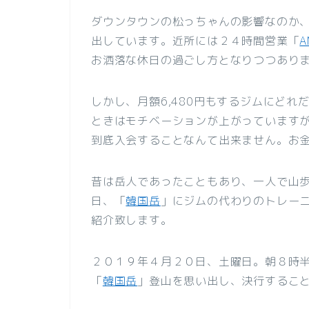
ダウンタウンの松っちゃんの影響なのか
出しています。近所には２４時間営業「
A
お洒落な休日の過ごし方となりつつあり
しかし、月額6,480円もするジムにど
ときはモチベーションが上がっています
到底入会することなんて出来ません。お
昔は岳人であったこともあり、一人で山
日、「
韓国岳
」にジムの代わりのトレー
紹介致します。
２０１９年４月２０日、土曜日。朝８時
「
韓国岳
」登山を思い出し、決行するこ