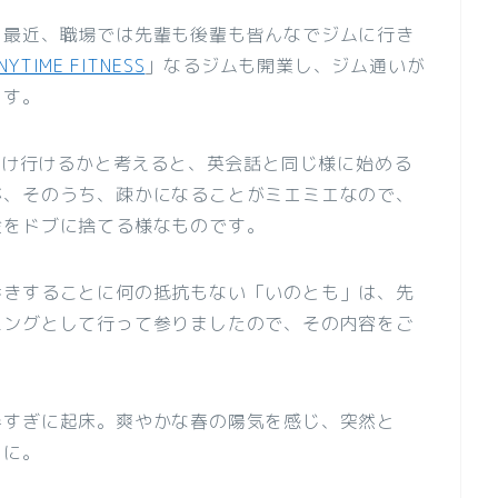
、最近、職場では先輩も後輩も皆んなでジムに行き
NYTIME FITNESS
」なるジムも開業し、ジム通いが
ます。
れだけ行けるかと考えると、英会話と同じ様に始める
が、そのうち、疎かになることがミエミエなので、
金をドブに捨てる様なものです。
歩きすることに何の抵抗もない「いのとも」は、先
ニングとして行って参りましたので、その内容をご
半すぎに起床。爽やかな春の陽気を感じ、突然と
とに。