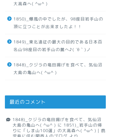
大高森へ( ^ω^ )
1850)_爆風の中でしたが、98座目岩手山の
頂に立つことが出来ましたよ！！
1849)_東北遠征の最大の目的である日本百
名山98座目の岩手山の麓へ♪( ´θ｀)ノ
1848)_クジラの竜田揚げを食べて、気仙沼
大島の亀山へ( ^ω^ )
最近のコメント
1848)_クジラの竜田揚げを食べて、気仙沼
大島の亀山へ( ^ω^ )
に
1851)_岩手山の帰
りに「しま山100選」の大高森へ( ^ω^ )｜鹿
児島に住む関西人のブログ
より