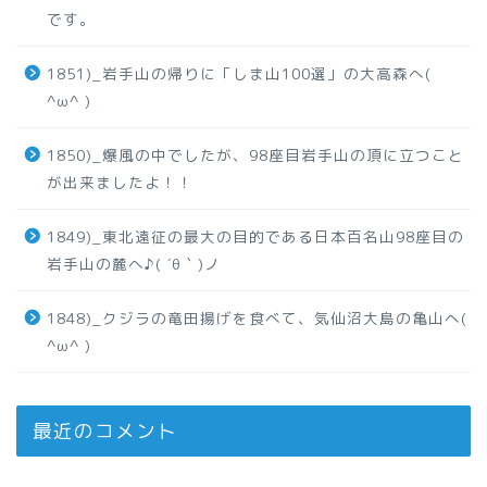
です。
1851)_岩手山の帰りに「しま山100選」の大高森へ(
^ω^ )
1850)_爆風の中でしたが、98座目岩手山の頂に立つこと
が出来ましたよ！！
1849)_東北遠征の最大の目的である日本百名山98座目の
岩手山の麓へ♪( ´θ｀)ノ
1848)_クジラの竜田揚げを食べて、気仙沼大島の亀山へ(
^ω^ )
最近のコメント