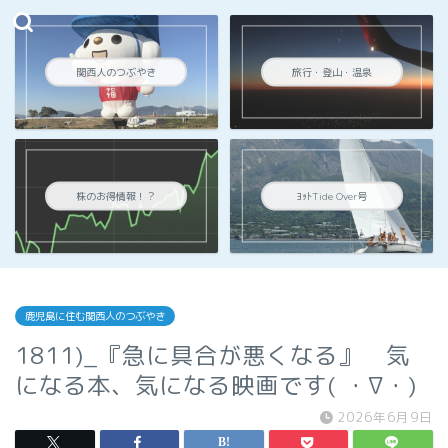
関西人のつぶやき
旅行・登山・温泉
株のお得情報！？
ﾖｯﾄTide Over号
鹿児島に住む関西人のつぶやき
1811)_『急に具合が悪くなる』 気
になる本、気になる映画です( ・∇・)
2026年6月9日