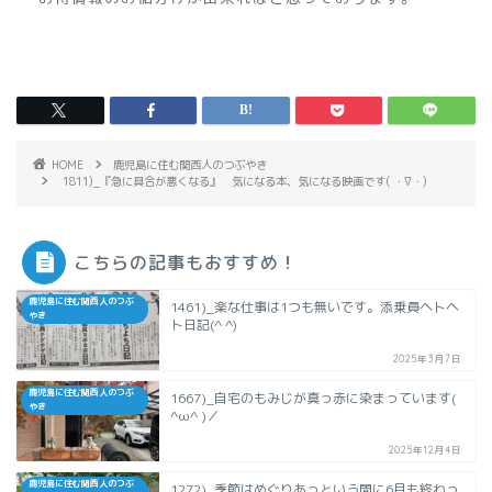
HOME
鹿児島に住む関西人のつぶやき
1811)_『急に具合が悪くなる』 気になる本、気になる映画です( ・∇・)
こちらの記事もおすすめ！
鹿児島に住む関西人のつぶ
1461)_楽な仕事は1つも無いです。添乗員ヘトヘ
やき
ト日記(^ ^)
2025年3月7日
鹿児島に住む関西人のつぶ
1667)_自宅のもみじが真っ赤に染まっています(
やき
^ω^ )／
2025年12月4日
鹿児島に住む関西人のつぶ
1272)_季節はめぐりあっという間に6月も終わっ