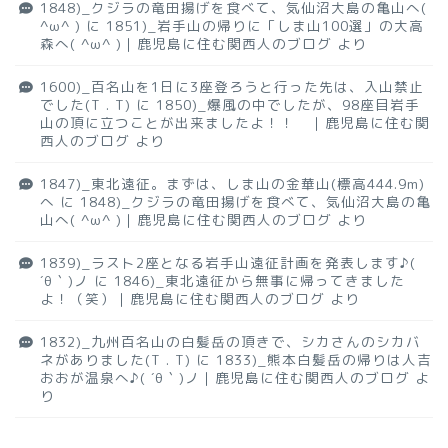
1848)_クジラの竜田揚げを食べて、気仙沼大島の亀山へ(
^ω^ )
に
1851)_岩手山の帰りに「しま山100選」の大高
森へ( ^ω^ )｜鹿児島に住む関西人のブログ
より
1600)_百名山を1日に3座登ろうと行った先は、入山禁止
でした(T . T)
に
1850)_爆風の中でしたが、98座目岩手
山の頂に立つことが出来ましたよ！！ ｜鹿児島に住む関
西人のブログ
より
1847)_東北遠征。まずは、しま山の金華山(標高444.9m)
へ
に
1848)_クジラの竜田揚げを食べて、気仙沼大島の亀
山へ( ^ω^ )｜鹿児島に住む関西人のブログ
より
1839)_ラスト2座となる岩手山遠征計画を発表します♪(
´θ｀)ノ
に
1846)_東北遠征から無事に帰ってきました
よ！（笑）｜鹿児島に住む関西人のブログ
より
1832)_九州百名山の白髪岳の頂きで、シカさんのシカバ
ネがありました(T . T)
に
1833)_熊本白髪岳の帰りは人吉
おおが温泉へ♪( ´θ｀)ノ｜鹿児島に住む関西人のブログ
よ
り