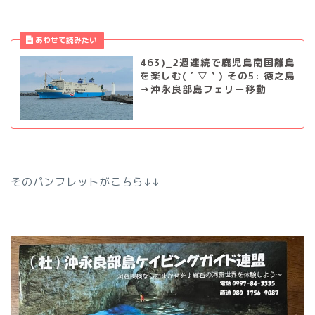
463)_2週連続で鹿児島南国離島
を楽しむ( ´ ▽ ` ) その5: 徳之島
→沖永良部島フェリー移動
そのパンフレットがこちら↓↓