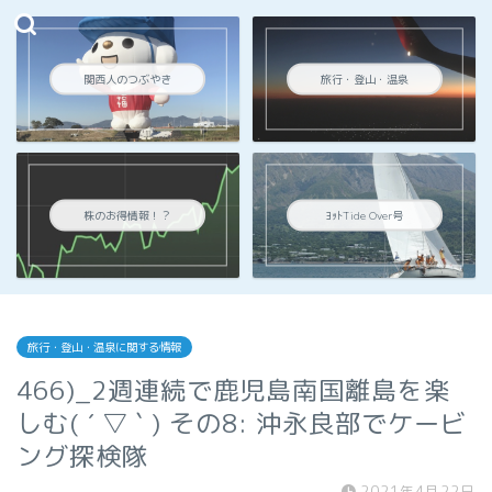
関西人のつぶやき
旅行・登山・温泉
株のお得情報！？
ﾖｯﾄTide Over号
旅行・登山・温泉に関する情報
466)_2週連続で鹿児島南国離島を楽
しむ( ´ ▽ ` ) その8: 沖永良部でケービ
ング探検隊
2021年4月22日