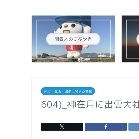
関西人のつぶやき
旅行・登山・温泉に関する情報
604)_神在月に出雲大社