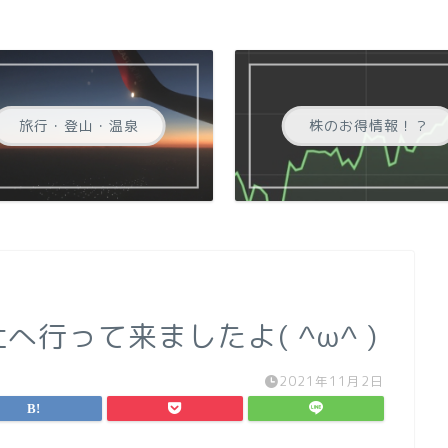
旅行・登山・温泉
株のお得情報！？
へ行って来ましたよ( ^ω^ )
2021年11月2日