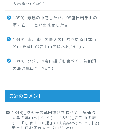
大高森へ( ^ω^ )
1850)_爆風の中でしたが、98座目岩手山の
頂に立つことが出来ましたよ！！
1849)_東北遠征の最大の目的である日本百
名山98座目の岩手山の麓へ♪( ´θ｀)ノ
1848)_クジラの竜田揚げを食べて、気仙沼
大島の亀山へ( ^ω^ )
最近のコメント
1848)_クジラの竜田揚げを食べて、気仙沼
大島の亀山へ( ^ω^ )
に
1851)_岩手山の帰
りに「しま山100選」の大高森へ( ^ω^ )｜鹿
児島に住む関西人のブログ
より