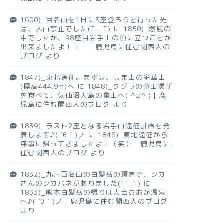
1600)_百名山を1日に3座登ろうと行った先
は、入山禁止でした(T . T)
に
1850)_爆風の
中でしたが、98座目岩手山の頂に立つことが
出来ましたよ！！ ｜鹿児島に住む関西人の
ブログ
より
1847)_東北遠征。まずは、しま山の金華山
(標高444.9m)へ
に
1848)_クジラの竜田揚げ
を食べて、気仙沼大島の亀山へ( ^ω^ )｜鹿
児島に住む関西人のブログ
より
1839)_ラスト2座となる岩手山遠征計画を発
表します♪( ´θ｀)ノ
に
1846)_東北遠征から
無事に帰ってきましたよ！（笑）｜鹿児島に
住む関西人のブログ
より
1832)_九州百名山の白髪岳の頂きで、シカ
さんのシカバネがありました(T . T)
に
1833)_熊本白髪岳の帰りは人吉おおが温泉
へ♪( ´θ｀)ノ｜鹿児島に住む関西人のブログ
より