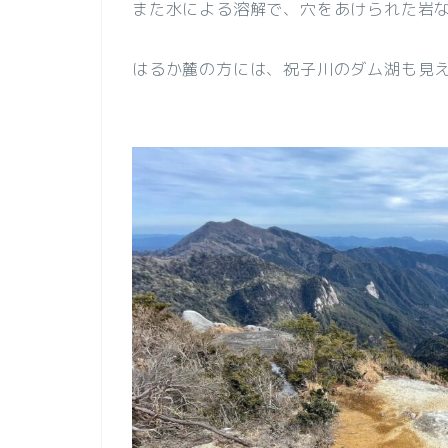
また水による溶解で、穴をあけられた岩
はるか麓の方には、祝子川のダム湖も見