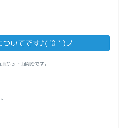
いてです♪( ´θ｀)ノ
の山頂から下山開始です。
。
す。