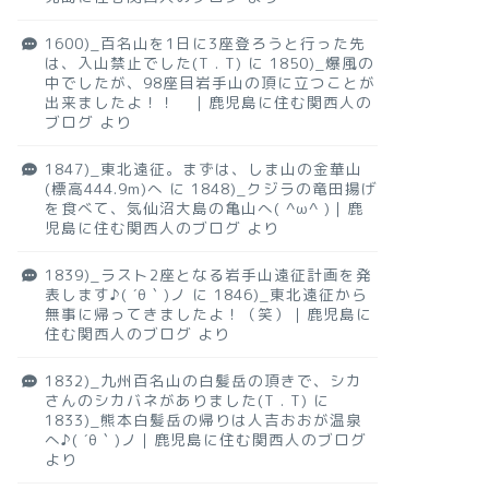
1600)_百名山を1日に3座登ろうと行った先
は、入山禁止でした(T . T)
に
1850)_爆風の
中でしたが、98座目岩手山の頂に立つことが
出来ましたよ！！ ｜鹿児島に住む関西人の
ブログ
より
1847)_東北遠征。まずは、しま山の金華山
(標高444.9m)へ
に
1848)_クジラの竜田揚げ
を食べて、気仙沼大島の亀山へ( ^ω^ )｜鹿
児島に住む関西人のブログ
より
1839)_ラスト2座となる岩手山遠征計画を発
表します♪( ´θ｀)ノ
に
1846)_東北遠征から
無事に帰ってきましたよ！（笑）｜鹿児島に
住む関西人のブログ
より
1832)_九州百名山の白髪岳の頂きで、シカ
さんのシカバネがありました(T . T)
に
1833)_熊本白髪岳の帰りは人吉おおが温泉
へ♪( ´θ｀)ノ｜鹿児島に住む関西人のブログ
より