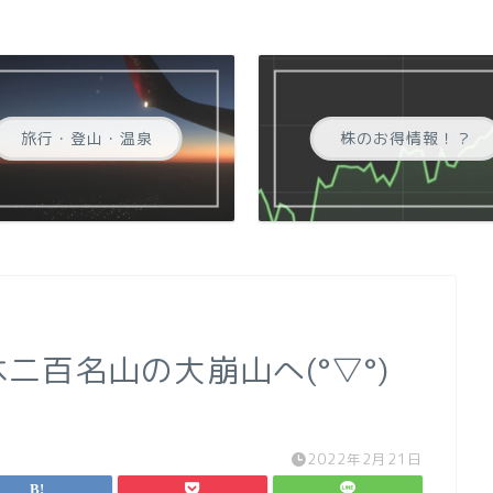
旅行・登山・温泉
株のお得情報！？
本二百名山の大崩山へ(°▽°)
2022年2月21日