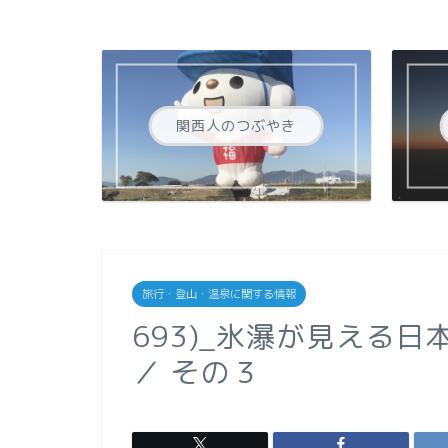
関西人のつぶやき
旅行・登山・温泉に関する情報
693)_氷瀑が見える日
／ その３