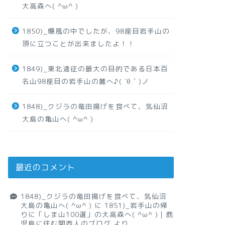
大高森へ( ^ω^ )
1850)_爆風の中でしたが、98座目岩手山の
頂に立つことが出来ましたよ！！
1849)_東北遠征の最大の目的である日本百
名山98座目の岩手山の麓へ♪( ´θ｀)ノ
1848)_クジラの竜田揚げを食べて、気仙沼
大島の亀山へ( ^ω^ )
最近のコメント
1848)_クジラの竜田揚げを食べて、気仙沼
大島の亀山へ( ^ω^ )
に
1851)_岩手山の帰
りに「しま山100選」の大高森へ( ^ω^ )｜鹿
児島に住む関西人のブログ
より