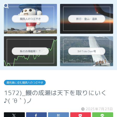
関西人のつぶやき
旅行・登山・温泉
株のお得情報！？
ﾖｯﾄTide Over号
鹿児島に住む関西人のつぶやき
1572)_鰻の成瀬は天下を取りにいく
♪( ´θ｀)ノ
2025年7月23日