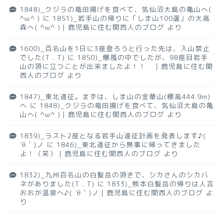
1848)_クジラの竜田揚げを食べて、気仙沼大島の亀山へ(
^ω^ )
に
1851)_岩手山の帰りに「しま山100選」の大高
森へ( ^ω^ )｜鹿児島に住む関西人のブログ
より
1600)_百名山を1日に3座登ろうと行った先は、入山禁止
でした(T . T)
に
1850)_爆風の中でしたが、98座目岩手
山の頂に立つことが出来ましたよ！！ ｜鹿児島に住む関
西人のブログ
より
1847)_東北遠征。まずは、しま山の金華山(標高444.9m)
へ
に
1848)_クジラの竜田揚げを食べて、気仙沼大島の亀
山へ( ^ω^ )｜鹿児島に住む関西人のブログ
より
1839)_ラスト2座となる岩手山遠征計画を発表します♪(
´θ｀)ノ
に
1846)_東北遠征から無事に帰ってきました
よ！（笑）｜鹿児島に住む関西人のブログ
より
1832)_九州百名山の白髪岳の頂きで、シカさんのシカバ
ネがありました(T . T)
に
1833)_熊本白髪岳の帰りは人吉
おおが温泉へ♪( ´θ｀)ノ｜鹿児島に住む関西人のブログ
よ
り