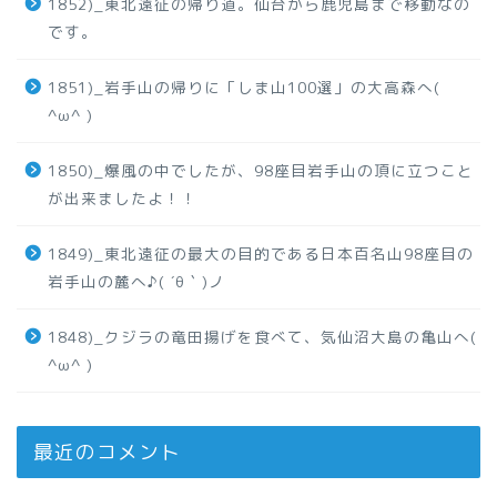
1852)_東北遠征の帰り道。仙台から鹿児島まで移動なの
です。
1851)_岩手山の帰りに「しま山100選」の大高森へ(
^ω^ )
1850)_爆風の中でしたが、98座目岩手山の頂に立つこと
が出来ましたよ！！
1849)_東北遠征の最大の目的である日本百名山98座目の
岩手山の麓へ♪( ´θ｀)ノ
1848)_クジラの竜田揚げを食べて、気仙沼大島の亀山へ(
^ω^ )
最近のコメント