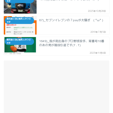
やき
2025年10月28日
鹿児島に住む関西人のつぶ
67)_セブンイレブンの７payが大騒ぎ ( °ω° )
やき
2019年7月5日
鹿児島に住む関西人のつぶ
1649)_我が街出身のプロ野球投手、背番号18番
やき
のあの男が現役引退です(T . T)
2025年11月6日