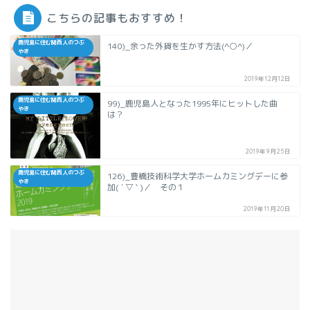
こちらの記事もおすすめ！
鹿児島に住む関西人のつぶ
140)_余った外貨を生かす方法(^○^)／
やき
2019年12月12日
鹿児島に住む関西人のつぶ
99)_鹿児島人となった1995年にヒットした曲
やき
は？
2019年9月25日
鹿児島に住む関西人のつぶ
126)_豊橋技術科学大学ホームカミングデーに参
やき
加( ´ ▽ ` )／ その１
2019年11月20日