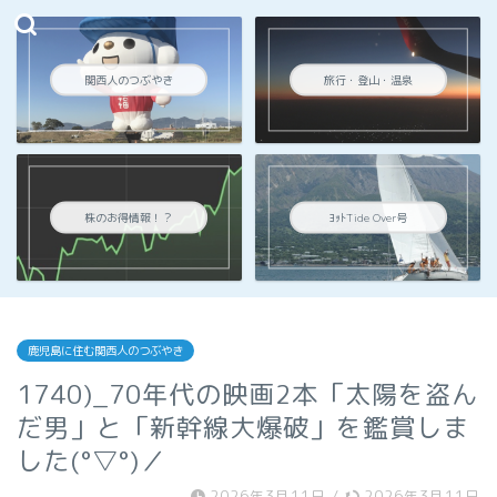
関西人のつぶやき
旅行・登山・温泉
株のお得情報！？
ﾖｯﾄTide Over号
鹿児島に住む関西人のつぶやき
1740)_70年代の映画2本「太陽を盗ん
だ男」と「新幹線大爆破」を鑑賞しま
した(°▽°)／
2026年3月11日
/
2026年3月11日