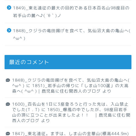
1849)_東北遠征の最大の目的である日本百名山98座目の
岩手山の麓へ♪( ´θ｀)ノ
1848)_クジラの竜田揚げを食べて、気仙沼大島の亀山へ(
^ω^ )
最近のコメント
1848)_クジラの竜田揚げを食べて、気仙沼大島の亀山へ(
^ω^ )
に
1851)_岩手山の帰りに「しま山100選」の大高
森へ( ^ω^ )｜鹿児島に住む関西人のブログ
より
1600)_百名山を1日に3座登ろうと行った先は、入山禁止
でした(T . T)
に
1850)_爆風の中でしたが、98座目岩手
山の頂に立つことが出来ましたよ！！ ｜鹿児島に住む関
西人のブログ
より
1847)_東北遠征。まずは、しま山の金華山(標高444.9m)