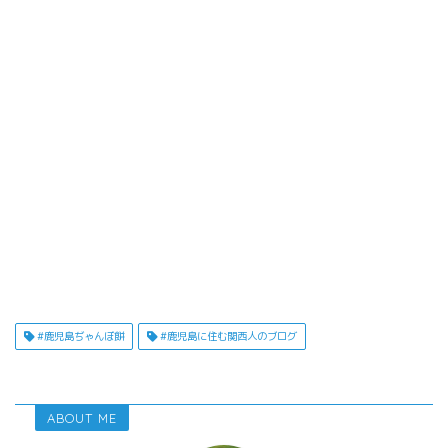
#鹿児島ぢゃんぼ餅
#鹿児島に住む関西人のブログ
ABOUT ME