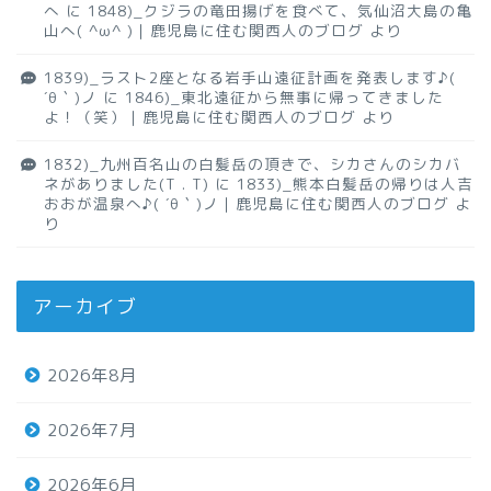
へ
に
1848)_クジラの竜田揚げを食べて、気仙沼大島の亀
山へ( ^ω^ )｜鹿児島に住む関西人のブログ
より
1839)_ラスト2座となる岩手山遠征計画を発表します♪(
´θ｀)ノ
に
1846)_東北遠征から無事に帰ってきました
よ！（笑）｜鹿児島に住む関西人のブログ
より
1832)_九州百名山の白髪岳の頂きで、シカさんのシカバ
ネがありました(T . T)
に
1833)_熊本白髪岳の帰りは人吉
おおが温泉へ♪( ´θ｀)ノ｜鹿児島に住む関西人のブログ
よ
り
アーカイブ
2026年8月
2026年7月
2026年6月