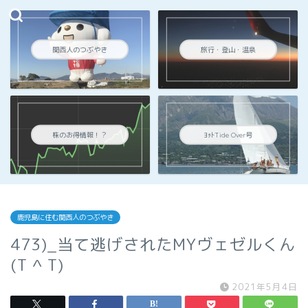
関西人のつぶやき
旅行・登山・温泉
株のお得情報！？
ﾖｯﾄTide Over号
鹿児島に住む関西人のつぶやき
473)_当て逃げされたMYヴェゼルくん
(T ^ T)
2021年5月4日