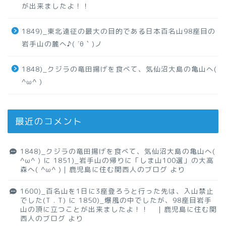
が出来ましたよ！！
1849)_東北遠征の最大の目的である日本百名山98座目の
岩手山の麓へ♪( ´θ｀)ノ
1848)_クジラの竜田揚げを食べて、気仙沼大島の亀山へ(
^ω^ )
最近のコメント
1848)_クジラの竜田揚げを食べて、気仙沼大島の亀山へ(
^ω^ )
に
1851)_岩手山の帰りに「しま山100選」の大高
森へ( ^ω^ )｜鹿児島に住む関西人のブログ
より
1600)_百名山を1日に3座登ろうと行った先は、入山禁止
でした(T . T)
に
1850)_爆風の中でしたが、98座目岩手
山の頂に立つことが出来ましたよ！！ ｜鹿児島に住む関
西人のブログ
より