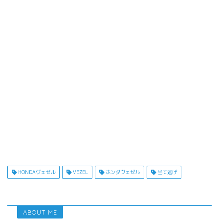
HONDAヴェゼル
VEZEL
ホンダヴェゼル
当て逃げ
ABOUT ME