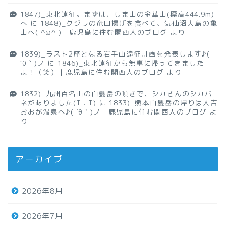
1847)_東北遠征。まずは、しま山の金華山(標高444.9m)
へ
に
1848)_クジラの竜田揚げを食べて、気仙沼大島の亀
山へ( ^ω^ )｜鹿児島に住む関西人のブログ
より
1839)_ラスト2座となる岩手山遠征計画を発表します♪(
´θ｀)ノ
に
1846)_東北遠征から無事に帰ってきました
よ！（笑）｜鹿児島に住む関西人のブログ
より
1832)_九州百名山の白髪岳の頂きで、シカさんのシカバ
ネがありました(T . T)
に
1833)_熊本白髪岳の帰りは人吉
おおが温泉へ♪( ´θ｀)ノ｜鹿児島に住む関西人のブログ
よ
り
アーカイブ
2026年8月
2026年7月