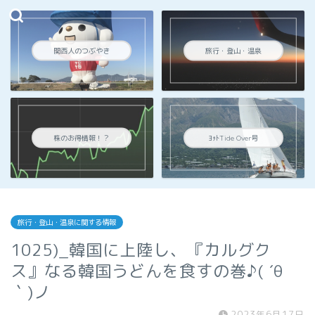
関西人のつぶやき
旅行・登山・温泉
株のお得情報！？
ﾖｯﾄTide Over号
旅行・登山・温泉に関する情報
1025)_韓国に上陸し、『カルグク
ス』なる韓国うどんを食すの巻♪( ´θ
｀)ノ
2023年6月17日