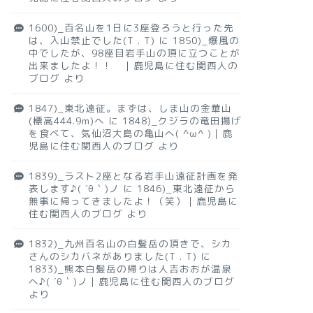
1600)_百名山を1日に3座登ろうと行った先
は、入山禁止でした(T . T)
に
1850)_爆風の
中でしたが、98座目岩手山の頂に立つことが
出来ましたよ！！ ｜鹿児島に住む関西人の
ブログ
より
1847)_東北遠征。まずは、しま山の金華山
(標高444.9m)へ
に
1848)_クジラの竜田揚げ
を食べて、気仙沼大島の亀山へ( ^ω^ )｜鹿
児島に住む関西人のブログ
より
1839)_ラスト2座となる岩手山遠征計画を発
表します♪( ´θ｀)ノ
に
1846)_東北遠征から
無事に帰ってきましたよ！（笑）｜鹿児島に
住む関西人のブログ
より
1832)_九州百名山の白髪岳の頂きで、シカ
さんのシカバネがありました(T . T)
に
1833)_熊本白髪岳の帰りは人吉おおが温泉
へ♪( ´θ｀)ノ｜鹿児島に住む関西人のブログ
より