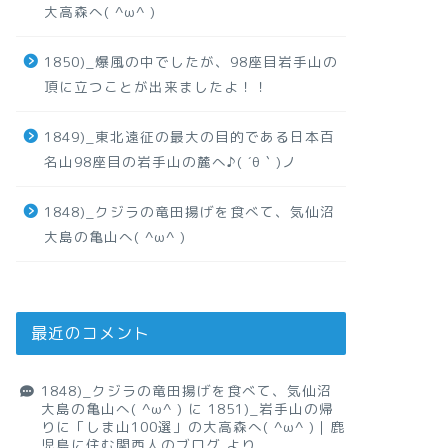
大高森へ( ^ω^ )
1850)_爆風の中でしたが、98座目岩手山の
頂に立つことが出来ましたよ！！
1849)_東北遠征の最大の目的である日本百
名山98座目の岩手山の麓へ♪( ´θ｀)ノ
1848)_クジラの竜田揚げを食べて、気仙沼
大島の亀山へ( ^ω^ )
最近のコメント
1848)_クジラの竜田揚げを食べて、気仙沼
大島の亀山へ( ^ω^ )
に
1851)_岩手山の帰
りに「しま山100選」の大高森へ( ^ω^ )｜鹿
児島に住む関西人のブログ
より