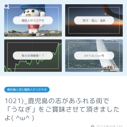
関西人のつぶやき
旅行・登山・温泉
株のお得情報！？
ﾖｯﾄTide Over号
鹿児島に住む関西人のつぶやき
1021)_鹿児島の志があふれる街で
「うなぎ」をご賞味させて頂きました
よ( ^ω^ )
2023年6月7日