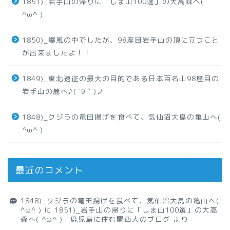
1851)_岩手山の帰りに「しま山100選」の大高森へ(
^ω^ )
1850)_爆風の中でしたが、98座目岩手山の頂に立つこと
が出来ましたよ！！
1849)_東北遠征の最大の目的である日本百名山98座目の
岩手山の麓へ♪( ´θ｀)ノ
1848)_クジラの竜田揚げを食べて、気仙沼大島の亀山へ(
^ω^ )
最近のコメント
1848)_クジラの竜田揚げを食べて、気仙沼大島の亀山へ(
^ω^ )
に
1851)_岩手山の帰りに「しま山100選」の大高
森へ( ^ω^ )｜鹿児島に住む関西人のブログ
より