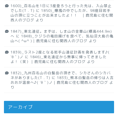
1600)_百名山を1日に3座登ろうと行った先は、入山禁止
でした(T . T)
に
1850)_爆風の中でしたが、98座目岩手
山の頂に立つことが出来ましたよ！！ ｜鹿児島に住む関
西人のブログ
より
1847)_東北遠征。まずは、しま山の金華山(標高444.9m)
へ
に
1848)_クジラの竜田揚げを食べて、気仙沼大島の亀
山へ( ^ω^ )｜鹿児島に住む関西人のブログ
より
1839)_ラスト2座となる岩手山遠征計画を発表します♪(
´θ｀)ノ
に
1846)_東北遠征から無事に帰ってきました
よ！（笑）｜鹿児島に住む関西人のブログ
より
1832)_九州百名山の白髪岳の頂きで、シカさんのシカバ
ネがありました(T . T)
に
1833)_熊本白髪岳の帰りは人吉
おおが温泉へ♪( ´θ｀)ノ｜鹿児島に住む関西人のブログ
よ
り
アーカイブ