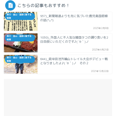
こちらの記事もおすすめ！
旅行・登山・温泉に関する
937)_新聞報道よりも先に気づいた鹿児島国際線
情報
の話(^｡^)
2023年2月8日
旅行・登山・温泉に関する
1030)_外国人に不人気な韓国タコの踊り食いを2
情報
日目夜にいただくのです♪( ´θ｀)ノ
2023年6月21日
旅行・登山・温泉に関する
644)_藺牟田池外輪山トレイル大会がデビュー戦
情報
となりましたよ♪( ´θ｀)ノ その２
2021年12月22日