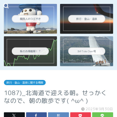
関西人のつぶやき
旅行・登山・温泉
株のお得情報！？
ﾖｯﾄTide Over号
旅行・登山・温泉に関する情報
1087)_北海道で迎える朝。せっかく
なので、朝の散歩です( ^ω^ )
2023年9月30日